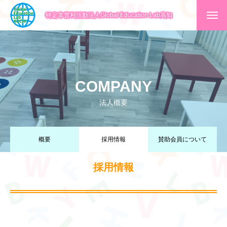
特定非営利活動法人Global Education Lab高知
COMPANY
法人概要
概要
採用情報
賛助会員について
採用情報