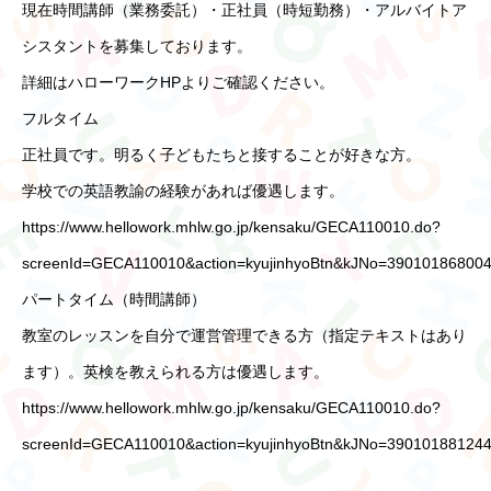
現在時間講師（業務委託）・正社員（時短勤務）・アルバイトア
シスタントを募集しております。
詳細はハローワークHPよりご確認ください。
フルタイム
正社員です。明るく子どもたちと接することが好きな方。
学校での英語教諭の経験があれば優遇します。
https://www.hellowork.mhlw.go.jp/kensaku/GECA110010.do?
トップ
screenId=GECA110010&action=kyujinhyoBtn&kJNo=390101868004
パートタイム（時間講師）
Global Education Lab高知とは
教室のレッスンを自分で運営管理できる方（指定テキストはあり
ます）。英検を教えられる方は優遇します。
フォトギャラリー
https://www.hellowork.mhlw.go.jp/kensaku/GECA110010.do?
screenId=GECA110010&action=kyujinhyoBtn&kJNo=390101881244
先生のご紹介