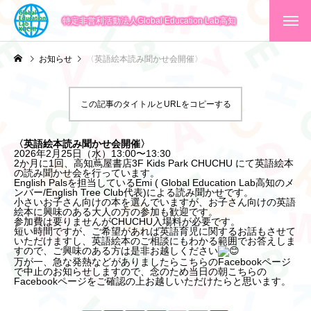
特定非営利活動法人Global Education Lab高知
お知らせ
〈英語絵本読み聞かせ会開催〉
この記事のタイトルとURLをコピーする
〈英語絵本読み聞かせ会開催〉
2026年2月25日（水）13:00〜13:30
2か月に1回、高知蔦屋書店3F Kids Park CHUCHU にて英語絵本
の読み聞かせ会を行っています。
English Palsを担当しているEmi ( Global Education Lab高知のメ
ンバー/English Tree Club代表)による読み聞かせです。
小さいお子さん向けの本を選んでいますが、お子さん向けの英語
絵本に興味のある大人の方の参加も歓迎です。
参加費は要りませんがCHUCHU入場料が必要です。
短い時間ですが、ご希望があれば英語育児に関するお話もさせて
いただけますし、英語絵本のご相談にもわかる範囲でお答えしま
すので、ご興味のある方は是非お越しください
万が一、急な発熱などがありましたらこちらのFacebookページ
で中止のお知らせしますので、念のため当日の朝こちらの
Facebookページをご確認の上お越しいただけたらと思います。