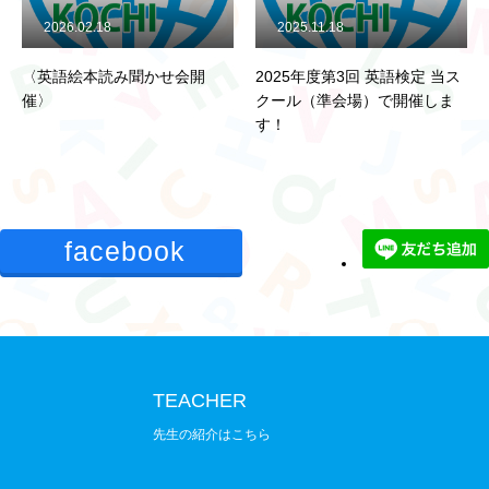
先生のご紹介
26.02.18
2025.11.18
2024.0
語絵本読み聞かせ会開
2025年度第3回 英語検定 当ス
7月から
法人情報
クール（準会場）で開催しま
します！
す！
お知らせ
お問い合わせ
facebook
TEACHER
先生の紹介はこちら