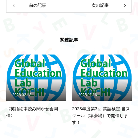
Global Education Lab高知とは
前の記事
次の記事
フォトギャラリー
関連記事
先生のご紹介
法人情報
お知らせ
.02.18
2025.11.18
2024.06.
絵本読み聞かせ会開
2025年度第3回 英語検定 当ス
7月から幼
お問い合わせ
クール（準会場）で開催しま
します！
す！