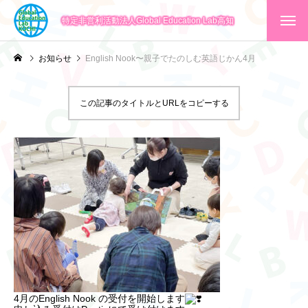
特定非営利活動法人Global Education Lab高知
お知らせ
English Nook〜親子でたのしむ英語じかん4月
この記事のタイトルとURLをコピーする
4月のEnglish Nook の受付を開始します