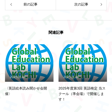
Global Education Lab高知とは
前の記事
次の記事
フォトギャラリー
関連記事
先生のご紹介
法人情報
お知らせ
2026.02.18
2025.11.18
〈英語絵本読み聞かせ会開
2025年度第3回 英語検定 当ス
お問い合わせ
催〉
クール（準会場）で開催しま
す！