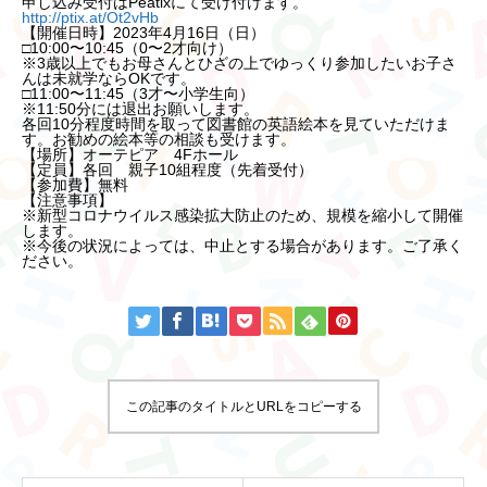
申し込み受付はPeatixにて受け付けます。
http://ptix.at/Ot2vHb
【開催日時】2023年4月16日（日）
□10:00〜10:45（0〜2才向け）
※3歳以上でもお母さんとひざの上でゆっくり参加したいお子さ
んは未就学ならOKです。
□11:00〜11:45（3才〜小学生向）
※11:50分には退出お願いします。
各回10分程度時間を取って図書館の英語絵本を見ていただけま
す。お勧めの絵本等の相談も受けます。
【場所】オーテピア 4Fホール
【定員】各回 親子10組程度（先着受付）
【参加費】無料
【注意事項】
※新型コロナウイルス感染拡大防止のため、規模を縮小して開催
します。
※今後の状況によっては、中止とする場合があります。ご了承く
ださい。
この記事のタイトルとURLをコピーする
トップ