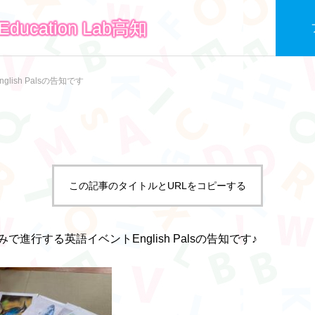
ucation Lab高知
nglish Palsの告知です
この記事のタイトルとURLをコピーする
で進行する英語イベントEnglish Palsの告知です♪