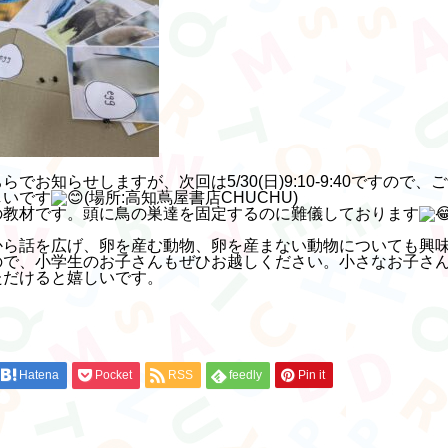
でお知らせしますが、次回は5/30(日)9:10-9:40ですので
しいです
(場所:高知蔦屋書店CHUCHU)
の教材です。頭に鳥の巣達を固定するのに難儀しております
）
から話を広げ、卵を産む動物、卵を産まない動物についても興
ので、小学生のお子さんもぜひお越しください。小さなお子さ
ただけると嬉しいです。
Hatena
Pocket
RSS
feedly
Pin it