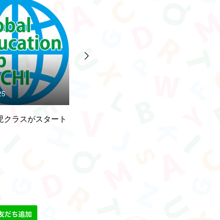
.19
2024.03.18
lish Nook申し込み受
新クラスが始まります！
2
！