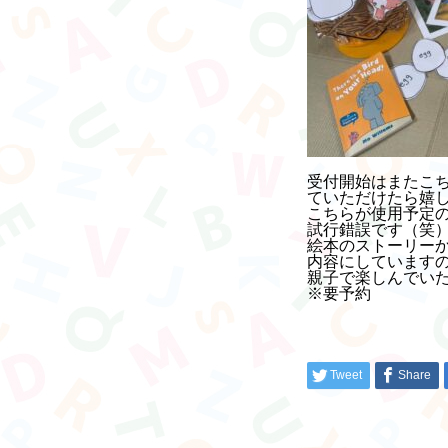
受付開始はまたこちら
ていただけたら嬉
こちらが使用予定
試行錯誤です（笑
絵本のストーリー
内容にしています
親子で楽しんでい
※要予約
Tweet
Share