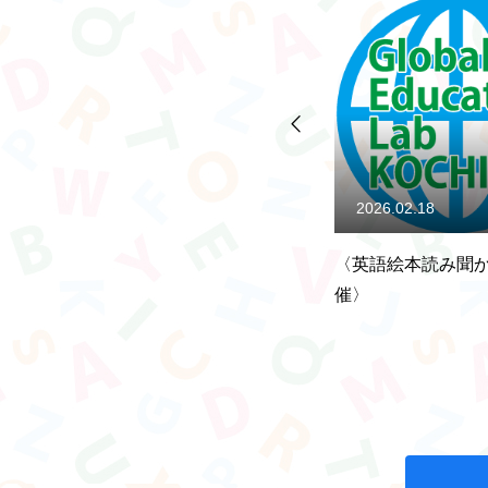
お知らせ
お問い合わせ
2026.02.18
2025.11.18
入生
〈英語絵本読み聞かせ会開
2025年度第3回 
催〉
クール（準会場）
す！