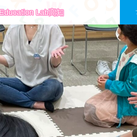
ucation Lab高知